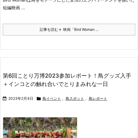
短編映画 ...
記事を読む
映画「Bird Woman ...
第6回ことり万博2023参加レポート！鳥グッズ入手
＋インコとの触れ合いでとりまみれな一日

2023年2月4日

鳥イベント
,
鳥スポット
,
鳥レポート