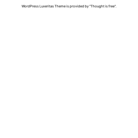
WordPress Luxeritas Theme is provided by "
Thought is free
".