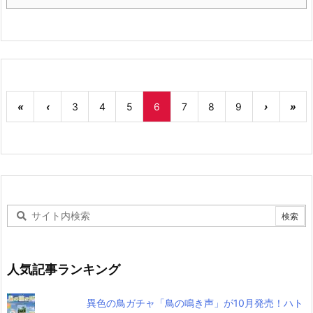
«
‹
3
4
5
6
7
8
9
›
»
人気記事ランキング
異色の鳥ガチャ「鳥の鳴き声」が10月発売！ハト