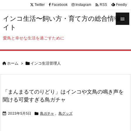

Twitter
Facebook
Instagram
Feedly
RSS
インコ生活〜飼い方・育て方の総合情報サ

イト

メニュ
愛鳥と幸せな生活を過ごすために

サイド


ホーム
>

インコ生活管理人
前へ

次へ

「まんまるてのりどり」はインコや文鳥の鳴き声を
検索
聞ける可愛すぎる鳥ガチャ

2023年5月5日

鳥ガチャ
,
鳥グッズ