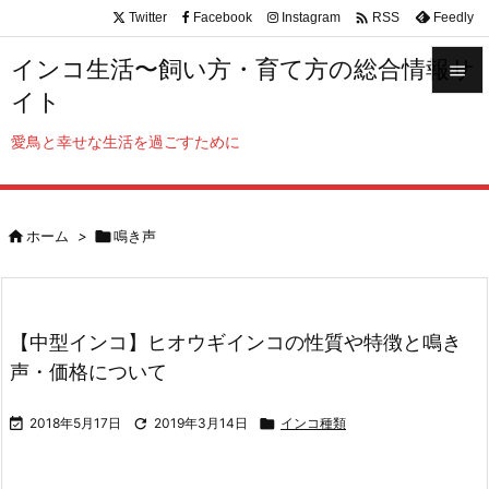

Twitter
Facebook
Instagram
Feedly
RSS
インコ生活〜飼い方・育て方の総合情報サ

イト

メニュ
愛鳥と幸せな生活を過ごすために

サイド


ホーム
>

鳴き声
前へ

次へ

【中型インコ】ヒオウギインコの性質や特徴と鳴き
検索
声・価格について

2018年5月17日

2019年3月14日

インコ種類