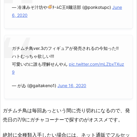
— 冷凍みそ汁坊や
ﾁｰﾑC王Ⅱ麺活部 (@ponkotupc)
June
6, 2020
ガチムチ鳥ver.3のフィギュアが発売されるの今知った!!
ハトむっちゃ欲しい!!!
可愛いのに誰も理解せんやん
pic.twitter.com/mLZbxTXuz
9
— がゐ (@gaitakeno1)
June 16, 2020
ガチムチ鳥は毎回あっという間に売り切れになるので、発
売日の7/9にガチャコーナーで探すのがオススメです。
絶対に全種類入手したい場合には、ネット通販でフルセッ