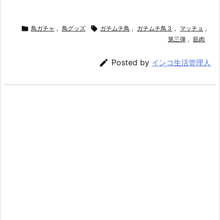

鳥ガチャ
,
鳥グッズ

ガチムチ鳥
,
ガチムチ鳥３
,
マッチョ
,
第三弾
,
筋肉

Posted by
インコ生活管理人