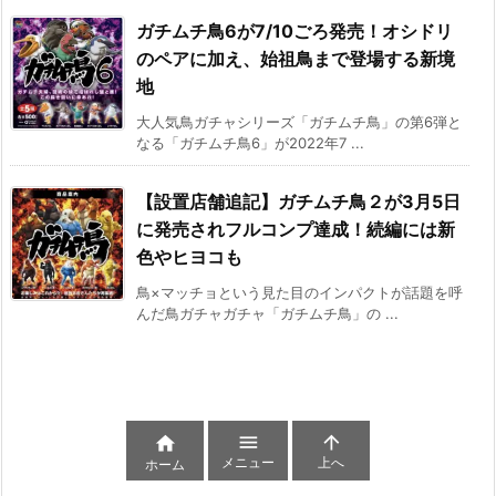
ガチムチ鳥6が7/10ごろ発売！オシドリ
のペアに加え、始祖鳥まで登場する新境
地
大人気鳥ガチャシリーズ「ガチムチ鳥」の第6弾と
なる「ガチムチ鳥6」が2022年7 ...
【設置店舗追記】ガチムチ鳥２が3月5日
に発売されフルコンプ達成！続編には新
色やヒヨコも
鳥×マッチョという見た目のインパクトが話題を呼
んだ鳥ガチャガチャ「ガチムチ鳥」の ...



メニュー
上へ
ホーム