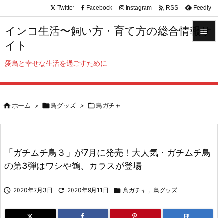

Twitter
Facebook
Instagram
Feedly
RSS
インコ生活〜飼い方・育て方の総合情報サ

イト

メニュ
愛鳥と幸せな生活を過ごすために

サイド


ホーム
>

鳥グッズ
>

鳥ガチャ
前へ

次へ

「ガチムチ鳥３」が7月に発売！大人気・ガチムチ鳥
検索
の第3弾はワシや鶴、カラスが登場

2020年7月3日

2020年9月11日

鳥ガチャ
,
鳥グッズ
B!