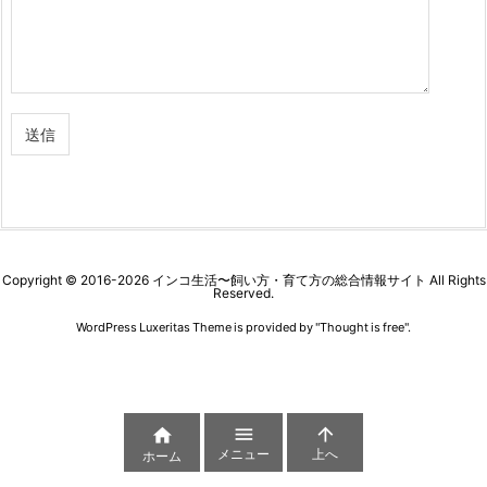
Copyright ©
2016
-2026
インコ生活〜飼い方・育て方の総合情報サイト
All Rights
Reserved.
WordPress Luxeritas Theme is provided by "
Thought is free
".



メニュー
上へ
ホーム