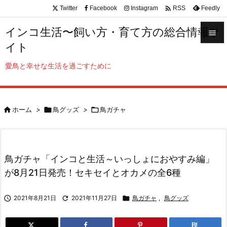

Twitter
Facebook
Instagram
Feedly
RSS
インコ生活〜飼い方・育て方の総合情報サ

イト

メニュ
愛鳥と幸せな生活を過ごすために

サイド


ホーム
>

鳥グッズ
>

鳥ガチャ
前へ

次へ

鳥ガチャ「インコと生活～いっしょにおやすみ編」
検索
が8月21日発売！セキセイとオカメの全6種

2021年8月21日

2021年11月27日

鳥ガチャ
,
鳥グッズ
B!