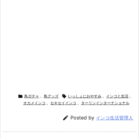

鳥ガチャ
,
鳥グッズ

いっしょにおやすみ
,
インコと生活
,
オカメインコ
,
セキセイインコ
,
ターリンインターナショナル

Posted by
インコ生活管理人