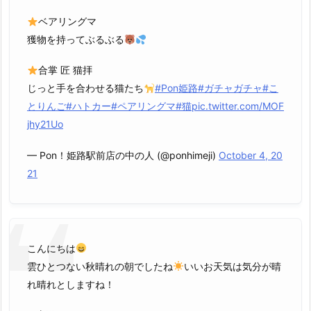
ベアリングマ
獲物を持ってぶるぶる
合掌 匠 猫拝
じっと手を合わせる猫たち
#Pon姫路
#ガチャガチャ
#こ
とりんご
#ハトカー
#ペアリングマ
#猫
pic.twitter.com/MOF
jhy21Uo
— Pon！姫路駅前店の中の人 (@ponhimeji)
October 4, 20
21
こんにちは
雲ひとつない秋晴れの朝でしたね
いいお天気は気分が晴
れ晴れとしますね！