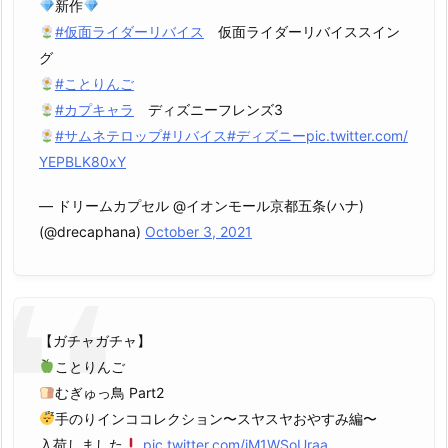
新作
#仮面ライダーリバイス
仮面ライダーリバイススイン
グ
#ことりんご
#カプキャラ
ディズニーフレンズ3
#サムネテロップ
#リバイス
#ディズニー
pic.twitter.com/
YEPBLK80xY
— ドリームカプセル @イオンモール京都五条(ハナ)
(@drecaphana)
October 3, 2021
【ガチャガチャ】
ことりんご
むぎゅっ鳥 Part2
手のりインココレクション〜スヤスヤおやすみ編〜
入荷しました
pic.twitter.com/iM1WSoUraa