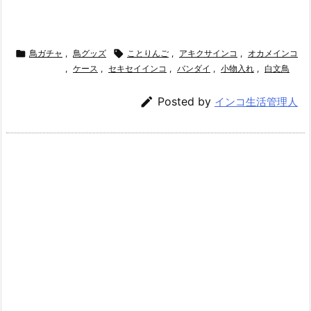

鳥ガチャ
,
鳥グッズ

ことりんご
,
アキクサインコ
,
オカメインコ
,
ケース
,
セキセイインコ
,
バンダイ
,
小物入れ
,
白文鳥

Posted by
インコ生活管理人