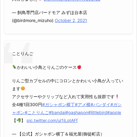
— 飼鳥専門店バードモア みずほ台本店
(@birdmore_mizuho)
October 2, 2021
ことりんご
かわいい小鳥とりんごのケース
りんご型カプセルの中にコロンとかわいい小鳥が入ってい
ます
アクセサリーやクリップなど入れて実用性も抜群です
全4種1回300円
#ガシャポン横丁
#アメ横
#バンダイ
#ガシ
ャポン
#ことりんご
#bandai
#gashapon
#littlebird
#apple
【
】
pic.twitter.com/uI1iLotAFf
— 【公式】ガシャポン横丁＆福光屋(御徒町店）