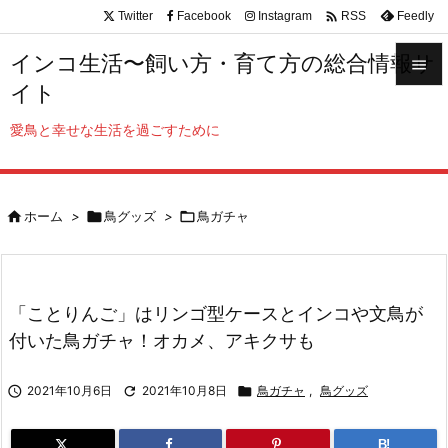

Twitter
Facebook
Instagram
Feedly
RSS
インコ生活〜飼い方・育て方の総合情報サ

イト

メニュ
愛鳥と幸せな生活を過ごすために

サイド


ホーム
>

鳥グッズ
>

鳥ガチャ
前へ

次へ

「ことりんご」はリンゴ型ケースとインコや文鳥が
検索
付いた鳥ガチャ！オカメ、アキクサも

2021年10月6日

2021年10月8日

鳥ガチャ
,
鳥グッズ
B!