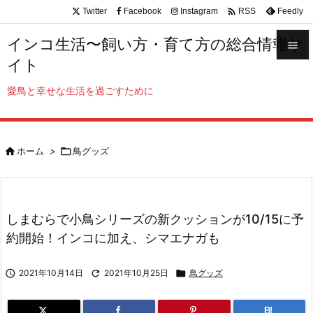

Twitter
Facebook
Instagram
Feedly
RSS
インコ生活〜飼い方・育て方の総合情報サ

イト

メニュ
愛鳥と幸せな生活を過ごすために

サイド


ホーム
>

鳥グッズ
前へ

次へ

しまむらで小鳥シリーズの新クッションが10/15に予
検索
約開始！インコに加え、シマエナガも

2021年10月14日

2021年10月25日

鳥グッズ
B!