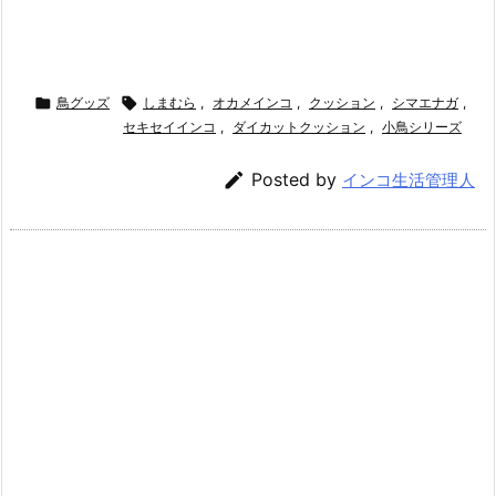

鳥グッズ

しまむら
,
オカメインコ
,
クッション
,
シマエナガ
,
セキセイインコ
,
ダイカットクッション
,
小鳥シリーズ

Posted by
インコ生活管理人