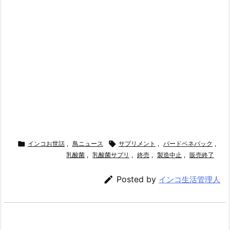

インコお世話
,
鳥ニュース

サプリメント
,
バードベネバック
,
乳酸菌
,
乳酸菌サプリ
,
終売
,
製造中止
,
販売終了

Posted by
インコ生活管理人