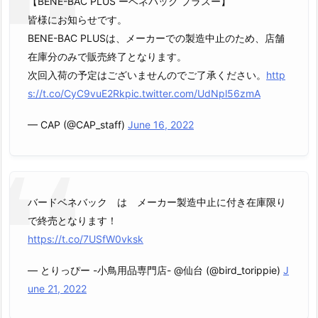
【BENE-BAC PLUS ーベネバック プラスー】
皆様にお知らせです。
BENE-BAC PLUSは、メーカーでの製造中止のため、店舗
在庫分のみで販売終了となります。
次回入荷の予定はございませんのでご了承ください。
http
s://t.co/CyC9vuE2Rk
pic.twitter.com/UdNpl56zmA
— CAP (@CAP_staff)
June 16, 2022
バードベネバック は メーカー製造中止に付き在庫限り
で終売となります！
https://t.co/7USfW0vksk
— とりっぴー -小鳥用品専門店- @仙台 (@bird_torippie)
J
une 21, 2022