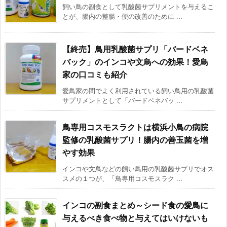
飼い鳥の副食として乳酸菌サプリメントを与えるこ
とが、腸内の整腸・便の改善のために ...
【終売】鳥用乳酸菌サプリ「バードベネ
バック」のインコや文鳥への効果！愛鳥
家の口コミも紹介
愛鳥家の間でよく利用されている飼い鳥用の乳酸菌
サプリメントとして「バードベネバッ ...
鳥専用コスモスラクトは横浜小鳥の病院
監修の乳酸菌サプリ！腸内の善玉菌を増
やす効果
インコや文鳥などの飼い鳥用の乳酸菌サプリでオス
スメの１つが、「鳥専用コスモスラク ...
インコの副食まとめ～シード食の愛鳥に
与えるべき食べ物と与えてはいけないも