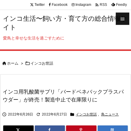

Twitter
Facebook
Instagram
Feedly
RSS
インコ生活〜飼い方・育て方の総合情報サ

イト

メニュ
愛鳥と幸せな生活を過ごすために

サイド


ホーム
>

インコお世話
前へ

次へ

インコ用乳酸菌サプリ「バードベネバックプラスパ
検索
ウダー」が終売！製造中止で在庫限りに

2022年6月26日

2022年6月27日

インコお世話
,
鳥ニュース
B!