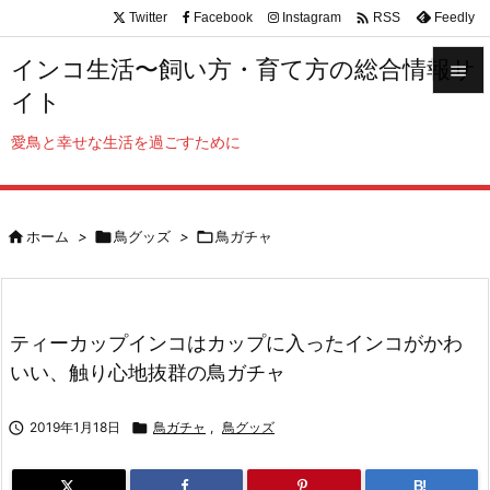

Twitter
Facebook
Instagram
Feedly
RSS
インコ生活〜飼い方・育て方の総合情報サ

イト

メニュ
愛鳥と幸せな生活を過ごすために

サイド


ホーム
>

鳥グッズ
>

鳥ガチャ
前へ

次へ

ティーカップインコはカップに入ったインコがかわ
検索
いい、触り心地抜群の鳥ガチャ

2019年1月18日

鳥ガチャ
,
鳥グッズ
B!