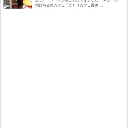
鴨にある鳥カフェ「ことりカフェ巣鴨 ...