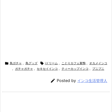

鳥ガチャ
,
鳥グッズ

jドリーム
,
ことりカフェ巣鴨
,
オカメインコ
,
ガチャガチャ
,
セキセイインコ
,
ティーカップインコ
,
プニプニ

Posted by
インコ生活管理人