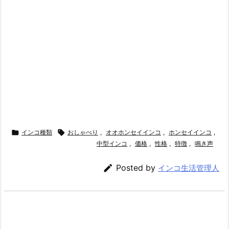

インコ種類

おしゃべり
,
オオホンセイインコ
,
ホンセイインコ
,
中型インコ
,
価格
,
性格
,
特徴
,
鳴き声

Posted by
インコ生活管理人