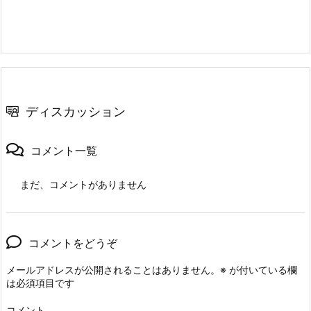
ディスカッション
コメント一覧
まだ、コメントがありません
コメントをどうぞ
メールアドレスが公開されることはありません。
※
が付いている欄
は必須項目です
コメント