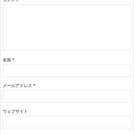
名前
*
メールアドレス
*
ウェブサイト