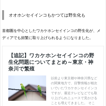
オオホンセイインコもかつては野生化も
首都圏を中心としたワカケホンセイインコの野生化が、メ
ディアでも頻繁に取り上げられるようになりました。