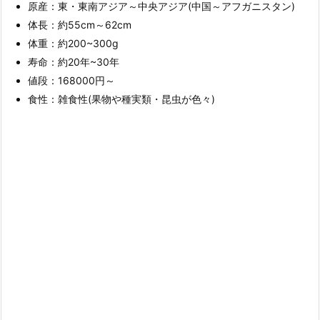
原産：東・東南アジア～中央アジア(中国～アフガニスタン)
体長：約55cm～62cm
体重：約200~300g
寿命：約20年~30年
値段：168000円～
食性：雑食性(果物や種実類・昆虫が色々)