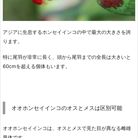
アジアに生息するホンセイインコの中で最大の大きさを誇
ります。
特に尾羽が非常に長く、頭から尾羽までの全長は大きいと
60cmを超える個体もいます。
オオホンセイインコのオスとメスは区別可能
オオホンセイインコは、オスとメスで見た目が異なる雌雄
異体です。