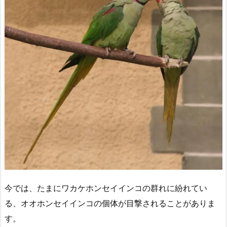
今では、たまにワカケホンセイインコの群れに紛れてい
る、オオホンセイインコの個体が目撃されることがありま
す。