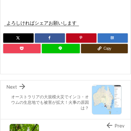
よろしければシェアお願いします
B!
Copy

Next
オーストラリアの大規模火災でインコ・オ
ウムの生息地でも被害が拡大！火事の原因
は？

Prev