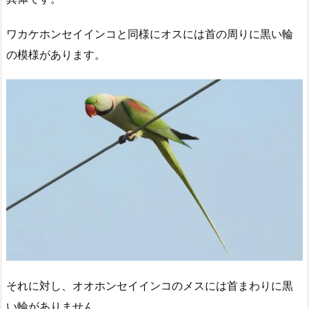
ワカケホンセイインコと同様にオスには首の周りに黒い輪
の模様があります。
それに対し、オオホンセイインコのメスには首まわりに黒
い輪がありません。