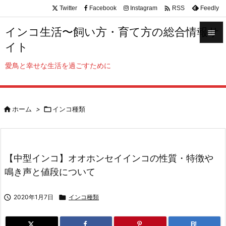

Twitter
Facebook
Instagram
Feedly
RSS
インコ生活〜飼い方・育て方の総合情報サ

イト

メニュ
愛鳥と幸せな生活を過ごすために

サイド


ホーム
>

インコ種類
前へ

次へ

【中型インコ】オオホンセイインコの性質・特徴や
検索
鳴き声と値段について

2020年1月7日

インコ種類
B!