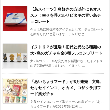
​【鳥スイーツ】鳥好きの方以外にもオス
スメ！幸せを呼ぶルリビタキの青い鳥チ
ョコレート
今日は鳥に関係するアイテムとして、チョコレート
を紹介したいと思います。テレビなど ...
イヌトリ２が登場！初代と異なる種類の
犬×鳥のガチャを全6種フルコンプリート
犬×鳥のシュールな見た目が話題になったイヌトリ
の第2弾が登場しました。 イヌトリ ...
「あいちょうフード」が3月発売！文鳥、
セキセイインコ、オカメ、コザクラ用フ
ード風ガチャ
文鳥やインコのフード型チャームの鳥ガチャ「あい
ちょうフード」が2022年3月に発 ...