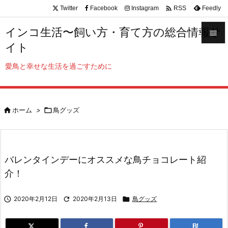

Twitter
Facebook
Instagram
Feedly
RSS
インコ生活〜飼い方・育て方の総合情報サ

イト

メニュ
愛鳥と幸せな生活を過ごすために

サイド


ホーム
>

鳥グッズ
前へ

次へ

バレンタインデーにオススメな鳥チョコレート紹
検索
介！

2020年2月12日

2020年2月13日

鳥グッズ
B!