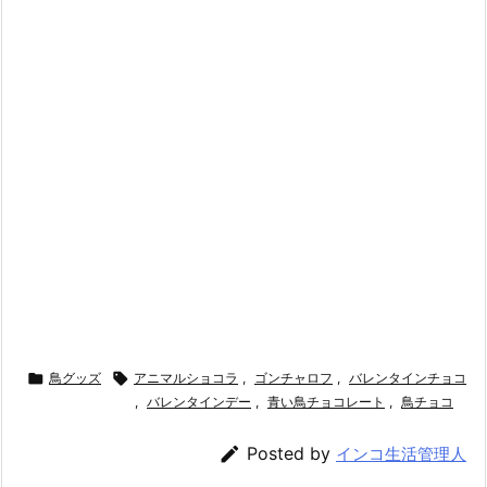

鳥グッズ

アニマルショコラ
,
ゴンチャロフ
,
バレンタインチョコ
,
バレンタインデー
,
青い鳥チョコレート
,
鳥チョコ

Posted by
インコ生活管理人