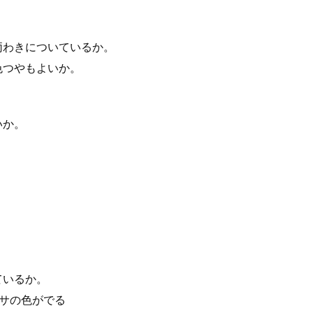
両わきについているか。
色つやもよいか。
いか。
ているか。
サの色がでる