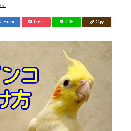
迎え
!
Hatena
Pocket
LINE
Copy