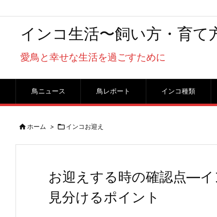
インコ生活〜飼い方・育て
愛鳥と幸せな生活を過ごすために
鳥ニュース
鳥レポート
インコ種類

ホーム
>

インコお迎え
お迎えする時の確認点―イ
見分けるポイント