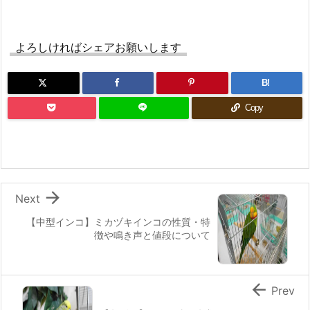
よろしければシェアお願いします
B!
Copy

Next
【中型インコ】ミカヅキインコの性質・特
徴や鳴き声と値段について

Prev