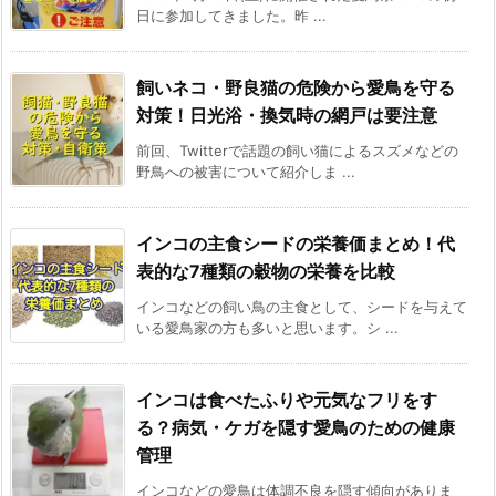
日に参加してきました。昨 ...
飼いネコ・野良猫の危険から愛鳥を守る
対策！日光浴・換気時の網戸は要注意
前回、Twitterで話題の飼い猫によるスズメなどの
野鳥への被害について紹介しま ...
インコの主食シードの栄養価まとめ！代
表的な7種類の穀物の栄養を比較
インコなどの飼い鳥の主食として、シードを与えて
いる愛鳥家の方も多いと思います。シ ...
インコは食べたふりや元気なフリをす
る？病気・ケガを隠す愛鳥のための健康
管理
インコなどの愛鳥は体調不良を隠す傾向がありま