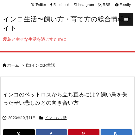

Twitter
Facebook
Instagram
Feedly
RSS
インコ生活〜飼い方・育て方の総合情報サ

イト

メニュ
愛鳥と幸せな生活を過ごすために

サイド


ホーム
>

インコお世話
前へ

次へ

インコのペットロスから立ち直るには？飼い鳥を失
検索
った辛い悲しみとの向き合い方

2020年10月11日

インコお世話
B!